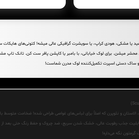
فید یا مشکی، هودی کراپ، یا سویشرت گرافیکی عالی میشه! کتونی‌های هایکات س
 میشن. برای لوک خیابانی، با بامبر یا کاپشن پافر ست کن. تانک تاپ مشکی با
ل و ساک دستی اسپرت تکمیل‌کننده لوک مدرن شماست!
، الاستان و نئوپرن که اصلاً برای لباس‌های غواصی طراحی شده! ضخامت متوسط با
. قابلیت جذب رطوبت عالی، خشک شدن سریع، ضد چروک و حفظ رنگ حتی بعد از
گرمتون نگه می‌داره!