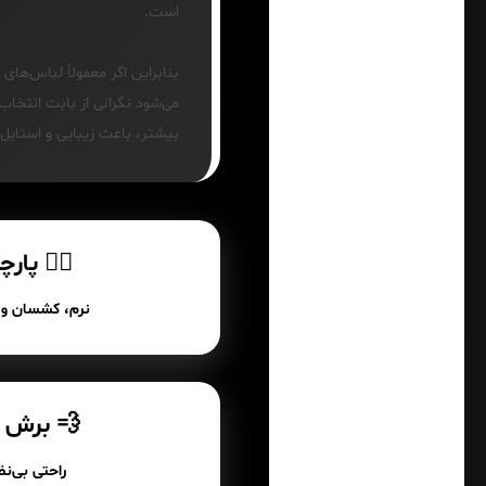
است.
می‌شود نگرانی از بابت انتخا
بیشتر، باعث زیبایی و استایل
🏊‍♂️ پا
نرم، کشسان و 
💨 برش 
راحتی بی‌ن