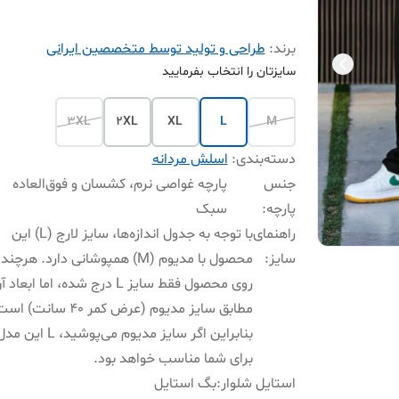
برند:
طراحی و تولید توسط متخصصین ایرانی
سایزتان را انتخاب بفرمایید
3XL
2XL
XL
L
M
دسته‌بندی
:
اسلش مردانه
جنس
پارچه غواصی نرم، کشسان و فوق‌العاده
پارچه
:
سبک
راهنمای
با توجه به جدول اندازه‌ها، سایز لارج (L) این
سایز
:
محصول با مدیوم (M) همپوشانی دارد. هرچند
روی محصول فقط سایز L درج شده، اما ابعاد 
مطابق سایز مدیوم (عرض کمر ۴۰ سانت)
بنابراین اگر سایز مدیوم می‌پوشید، L این 
برای شما مناسب خواهد بود.
استایل شلوار
:
بگ استایل