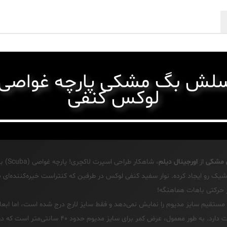
لش بگ مشکی پارچه غواصی با
لوکس کنفی
ی مشکی
از
اورجینال دیلم
، شاهکار
شیک رو ایجاد کرده. نوار سفید کنفی لوکس در طرفین که کنتراست خیره‌کننده‌ای ب
 حرکتی باهات هماهنگه!
مشخصات سایز مدیوم مطابقت دارد. به طور معمول، عرض کمر بر