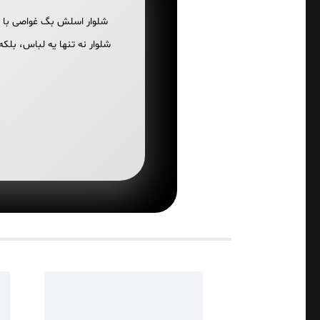
شلوار اسلش بگ غواصی با نو
شلوار نه تنها یه لباس، بلک