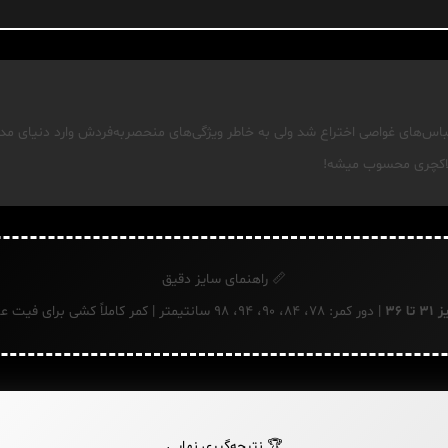
کوبا در دهه ۱۹۶۰ برای لباس‌های غواصی اختراع شد ولی به خاطر ویژگی‌های منحصربه‌فردش وارد دنی
 لاکچری محسوب میشه!
📏 راهنمای سایز دقیق
 تا 36
| دور کمر: 78، 84، 90، 94، 98 سانتیمتر | کمر کاملاً کشی برای فیت عالی
🏆 نتیجه‌گیری نهایی