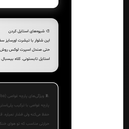
🎨 شیوه‌های استایل کردن
این شلوار با تیشرت اورسایز س
حتی صندل اسپرت لوکس روش محشر
استایل تابستونی. کلاه بیسبا
🧵 ویژگی‌های پارچه غواصی (Scuba)
پارچه غواصی با ترکیب پلی‌استر
حفظ می‌کنه ولی فشار نمیاره
حرارتی مناسب که تو هوای خنک 