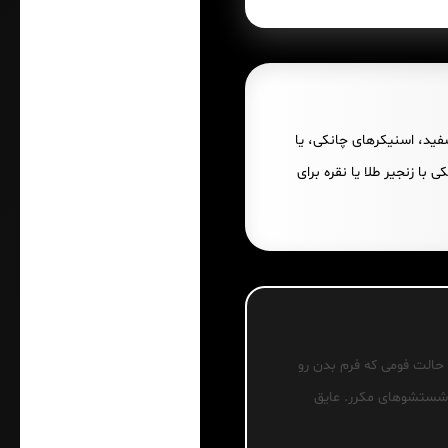
فید، اسنیکرهای چانکی، یا
 زنجیر طلا یا نقره برای
 حالت فومی که فرم بدن رو
 شستشوهای مکرر. عایق