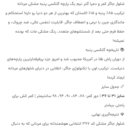
شلوار جاگر کمر و دمپا گتر نیم بگ پارچه گلکسی پنبه مشکی مردانه
ترکیب ۸۵٪ پنبه و ۱۵٪ الاستان که بهترین از هر دو دنیا رو داره! استحکام و
ماندگاری جین با نرمی و انعطاف جاگر. قابلیت تنفس عالی، ضد چروک، و
حفظ فرم حتی بعد از شستشوهای متعدد. رنگ مشکی مات که بونده
نمیشه!
📚 تاریخچه گلکسی پنبه
از دوران راش طلا در آمریکا محبوب شد و امروز جزء پرطرفدارترین پارچه‌های
دنیاست. ترکیب اون با تکنولوژی جاگر، انقلابی در دنیای شلوارهای مردانه
ایجاد کرده!
📏 جدول سایز
سایز 31 تا 36
| دور کمر: 78، 84، 90، 94، 98 سانتیمتر | کمر کش برای
راحتی بیشتر
💎 نتیجه‌گیری نهایی
شلوار جاگر مشکی کد ۳۶۷ انتخابی هوشمندانه برای مردانی که به دنبال