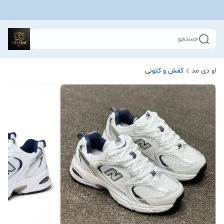
جستجو
او دی مد
کفش و کتونی