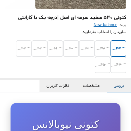
کتونی 530 سفید سرمه ای اصل |درجه یک با گارانتی
برند:
New balance
سایزتان را انتخاب بفرمایید
43
42
41
40
39
38
37
۴۵
44
بررسی
مشخصات
نظرات کاربران
کتونی نیوبالانس