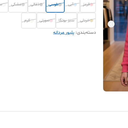
قرمز
آبی
طوسی
ذغالی
مشکی
س
خردلی
سبز بوتگا
صورتی
کرم
دسته‌بندی
:
پلیور مردانه