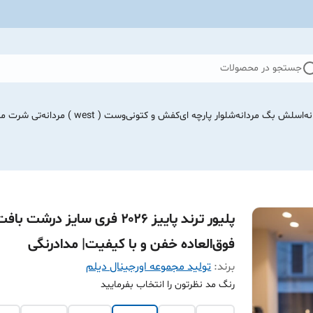
جستجو در محصولات
نه
اسلش بگ مردانه
شلوار پارچه ای
کفش و کتونی
وست ( west ) مردانه
تی شرت مرد
پلیور ترند پاییز ۲۰۲۶ فری سایز درشت باف
فوق‌العاده خفن و با کیفیت| مدادرنگی
برند:
تولید مجموعه اورجینال دیلم
رنگ مد نظرتون را انتخاب بفرمایید