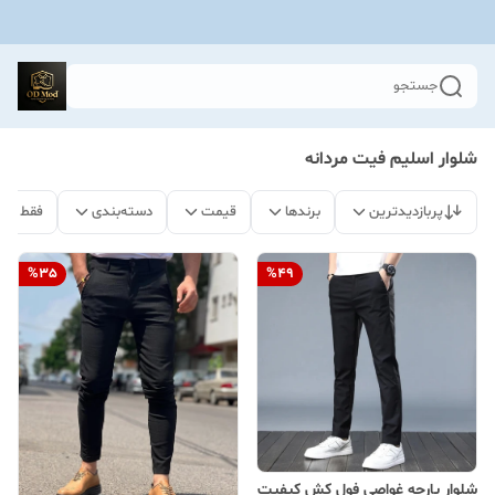
جستجو
شلوار اسلیم فیت مردانه
پربازدیدترین
برندها
قیمت
دسته‌بندی
فقط مح
%
35
%
49
شلوار پارچه غواصی فول کش کیفیت