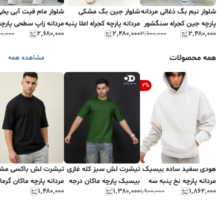
شلوار نیم بگ ذغالی مردانه
شلوار جین بگ مشکی
شلوار مام فیت آبی یخی
پارچه جین کجراه سنگشور
مردانه پارچه کجراه اعلا پنبه
مردانه زاپ سطحی پارچه
۲٬۶۸۰٬۰۰۰
۲٬۴۸۰٬۰۰۰
۲٬۴۸۰٬۰۰۰
۰٬۰۰۰
۳٬۶۰۰٬۰۰۰
کد ۲۵۷۸
کد۶۶۵
جین کجراه
همه محصولات
مشاهده همه
2
%
هودی سفید ساده بیسیک
تیشرت لش سبز کله غازی
تیشرت لش باکسی مش
مردانه پارچه نخ پنبه سه
بیسیک پارچه ماکان درجه
مردانه پارچه ماکان گرما
۱٬۴۸۰٬۰۰۰
۱٬۳۸۰٬۰۰۰
۱٬۸۶۲٬۰۰۰
۱٬۹۰۰٬۰۰۰
نخ اعلا
یک | کد G2
بالا