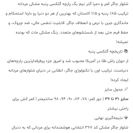
شلوار جاگر کمر و دمپا گتر نیم بگ پارچه گلکسی پنبه مشکی مردانه
ترکیب ۸۵٪ پنبه و ۱۵٪ الاستان که بهترین از هر دو دنیا رو داره! استحکام و
ماندگاری جین با نرمی و انعطاف جاگر. قابلیت تنفس عالی، ضد چروک، و
حفظ فرم حتی بعد از شستشوهای متعدد. رنگ مشکی مات که بونده
نمیشه!
📚 تاریخچه گلکسی پنبه
از دوران راش طلا در آمریکا محبوب شد و امروز جزء پرطرفدارترین پارچه‌های
دنیاست. ترکیب اون با تکنولوژی جاگر، انقلابی در دنیای شلوارهای مردانه
ایجاد کرده!
📏 جدول سایز
سایز 31 تا 36
| دور کمر: 78، 84، 90، 94، 98 سانتیمتر | کمر کش برای
راحتی بیشتر
💎 نتیجه‌گیری نهایی
شلوار جاگر مشکی کد ۳۶۷ انتخابی هوشمندانه برای مردانی که به دنبال