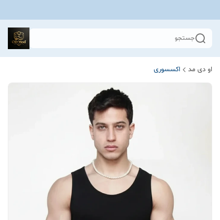
جستجو
او دی مد
اکسسوری