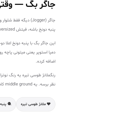
جاگر بگ — وقتی
پنبه دونخ باشه، فیتش oversized باشه، و رنگشملانژ طوسی تیره — یعنی یه پایه قوی برای بیشتر ست‌هایی که داری.
این جاگر بگ با پنبه دونخ اعلا 
اضافه کرده.
رنگملانژ طوسی تیره یه رنگ نوتر
نظر برسه. یه middle ground کامل.
🩶 ملانژ طوسی تیره
🧶 پنبه