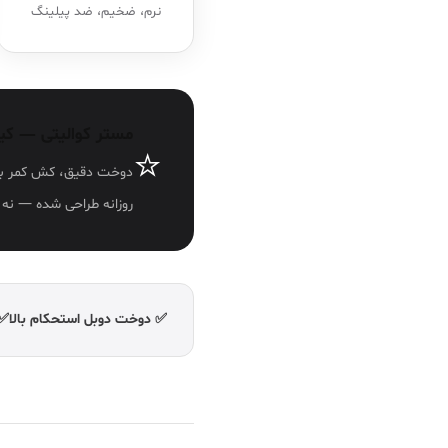
نرم، ضخیم، ضد پیلینگ
مستر کوالیتی — کی
⭐
دوخت دقیق، کش کمر با د
روزانه طراحی شده — نه 
✅ دوخت دوبل استحکام بالا
✅ 