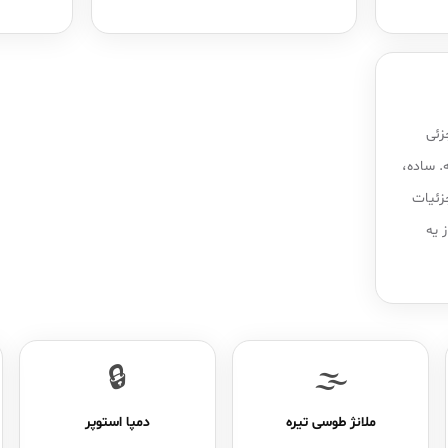
جزئی
. ساده،
زئیات
 یه
🔒
🌫️
ملانژ طوسی تیره
دمپا استوپر