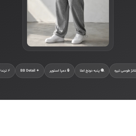
🧶 پنبه دونخ اعلا
🔒 دمپا استوپر
✦ BB Detail
⚡ ترند۲۰۲۶