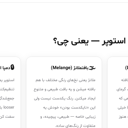
، استوپر — یعنی چی؟
🔒
🌫️
بافتملانژ (Melange)
دمپا استوپر
افته
ملانژ یعنی نخ‌های رنگی مختلف با هم
استوپر یع
 گرمای
بافته میشن و یه بافت طبیعی و متنوع
تنظیم‌کنن
می که
ایجاد میکنن. رنگ یکدست نیست ولی
جمع‌شدگی
 خیلی
این «نایکدست بودن» خودش یه
ser
 هنوز
زیبایی خاصه — طبیعی، پیچیده، و
سفت کن. 
متفاوت از رنگ‌های ساده.