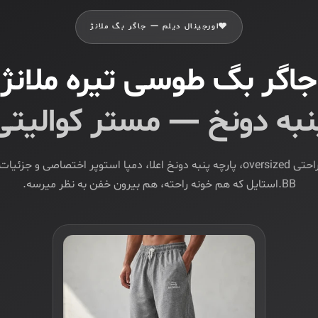
🩶اورجینال دیلم — جاگر بگ ملانژ
جاگر بگ طوسی تیره ملانژ
نبه دونخ — مستر کوالیتی
راحتی oversized، پارچه پنبه دونخ اعلا، دمپا استوپر اختصاصی و جزئیات
BB.استایل که هم خونه راحته، هم بیرون خفن به نظر میرسه.