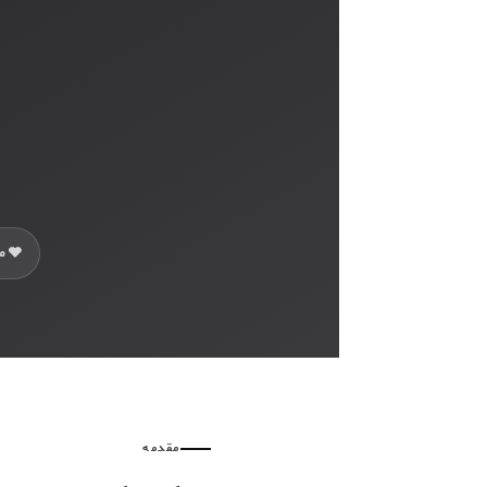
🩶 ملانژ طوسی تیره
مقدمه