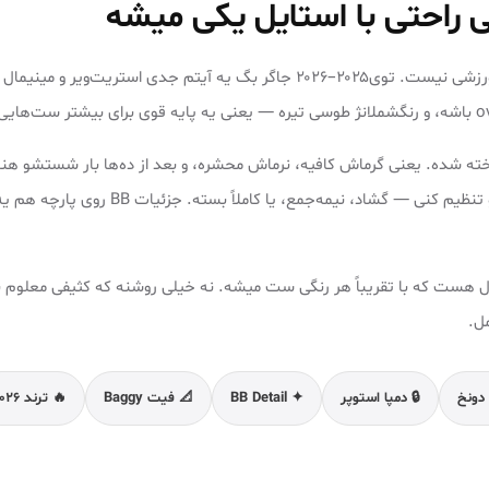
 راحتی با استایل یکی میشه
جاگر (Jogger) دیگه فقط شلوار ورزشی نیست. توی۲۰۲۵–۲۰۲۶ جاگر بگ یه آیتم جد
دوخته شده. یعنی گرماش کافیه، نرماش محشره، و بعد از ده‌ها بار شستشو هنو
دمپا استوپر یعنی میتونی پاچه رو تنظیم کنی — گشاد
ال هست که با تقریباً هر رنگی ست میشه. نه خیلی روشنه که کثیفی معلوم 
 دونخ
🔒 دمپا استوپر
✦ BB Detail
📐 فیت Baggy
🔥 ترند ۲۰۲۶