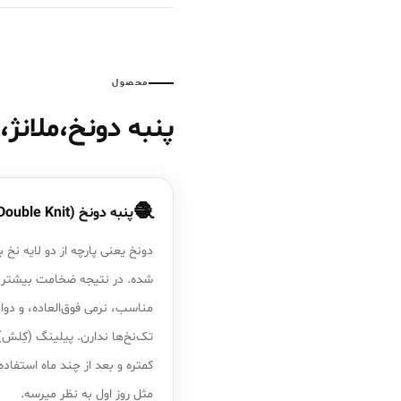
محصول
پنبه دونخ،ملانژ
🧶
پنبه دونخ (Double Knit)
دونخ یعنی پارچه از دو لایه نخ ب
شده. در نتیجه ضخامت بیشتر،
مناسب، نرمی فوق‌العاده، و دوا
تک‌نخ‌ها ندارن. پیلینگ (کِلش)
کمتره و بعد از چند ماه استفاده
مثل روز اول به نظر میرسه.