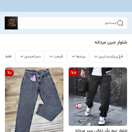
جستجو
شلوار جین مردانه
پربازدیدترین
برندها
قیمت
دسته‌بندی
فقط مح
%
1
%
7
شلوار نیم بگ ذغالی سیر مردانه