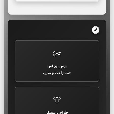
📏
✂️
برش نیم لش
فیت راحت و مدرن
👕
طراحی بیسیک