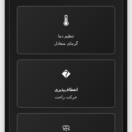
🌡️
تنظیم دما
گرمای متعادل
�
انعطاف‌پذیری
حرکت راحت
🧼