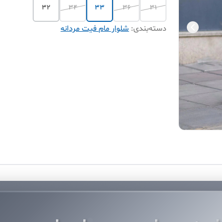
32
34
33
36
31
دسته‌بندی
:
شلوار مام فیت مردانه