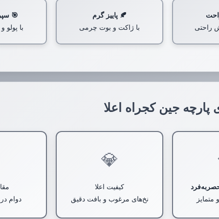
احت
🍂 پاییز گرم
🎯 سپر
ش راحتی
با ژاکت و بوت چرمی
با پولو 
 پارچه جین کجراه اعلا
️
💎
صربه‌فرد
کیفیت اعلا
مقاو
 متمایز
نخ‌های مرغوب و بافت دقیق
دوام در