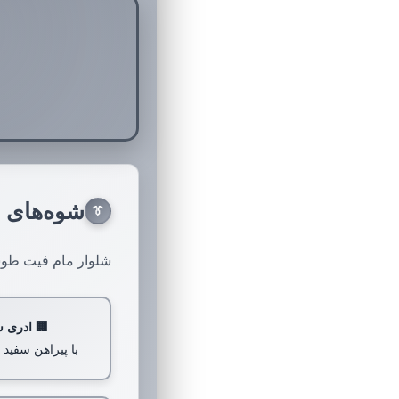
شوه‌های 
👔
شلوار مام فیت طوسی،
🏢 ادری 
با پیراهن سفید 