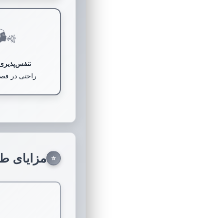
🌬️
تنفس‌پذیری
راحتی در فص
مزایای ط
⭐