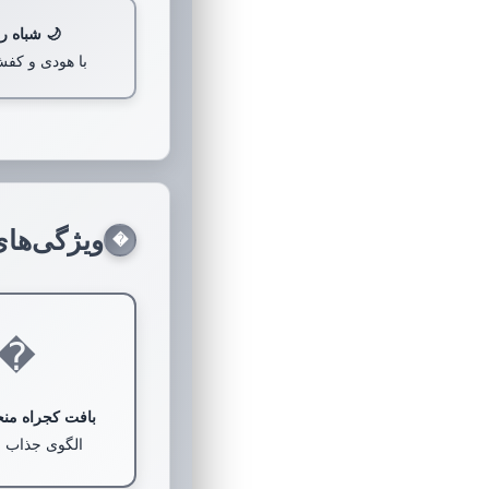
🌙 شباه ر
با هودی و کف
ویژگی‌های
�
�️
بافت کجراه منح
الگوی جذاب و