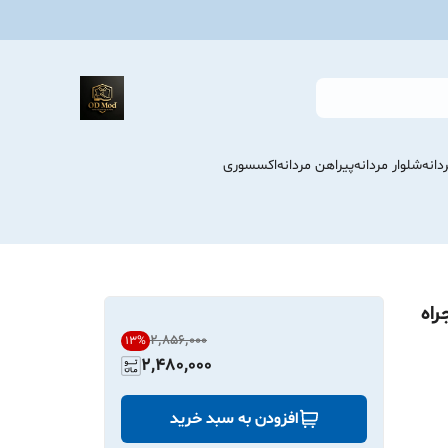
انه
شلوار مردانه
پیراهن مردانه
اکسسوری
راه
۲٬۸۵۶٬۰۰۰
13
%
2,480,000
افزودن به سبد خرید