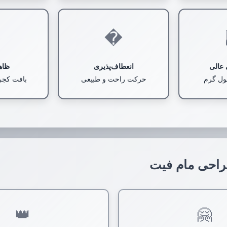
�
 عالی
انعطاف‌پذیری
ظاه
ول گرم
حرکت راحت و طبیعی
بافت کجرا
راحی مام فیت
👑
🤗