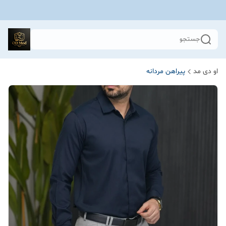
جستجو
او دی مد
پیراهن مردانه