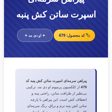
اسپرت ساتن کش پنبه
🏷️ کد محصول: 479
✦ او دی مد ✦
پیراهن سرمه‌ای اسپرت ساتن کش پنبه کد
479
از کلکسیون پرمیوم او دی مد، ترکیبی
بی‌نظیر از ظرافت ساتن، راحتی پنبه و
انعطاف کش است. این پیراهن با پارچه
ساتن کش پنبه نرم و براق، رنگ سرمه‌ای
کلاسیک و طراحی اسپرت-شیک، انتخابی