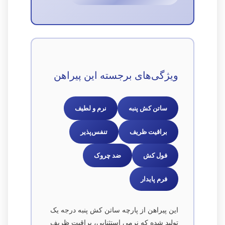
ویژگی‌های برجسته این پیراهن
ساتن کش پنبه
نرم و لطیف
براقیت ظریف
تنفس‌پذیر
فول کش
ضد چروک
فرم پایدار
این پیراهن از پارچه ساتن کش پنبه درجه یک
تولید شده که نرمی استثنایی، براقیت ظریف