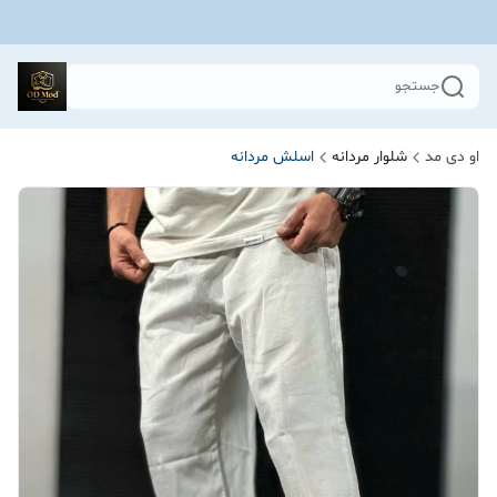
جستجو
او دی مد
شلوار مردانه
اسلش مردانه