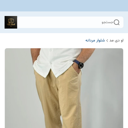
جستجو
او دی مد
شلوار مردانه