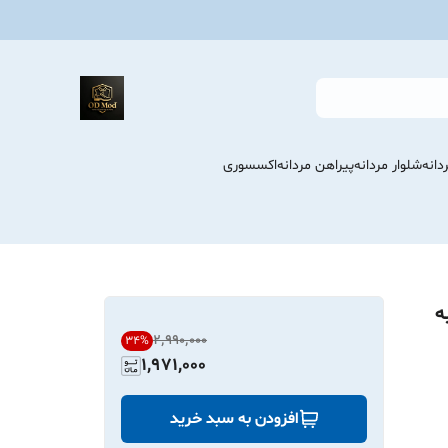
انه
شلوار مردانه
پیراهن مردانه
اکسسوری
ه
۲٬۹۹۰٬۰۰۰
34
%
1,971,000
افزودن به سبد خرید