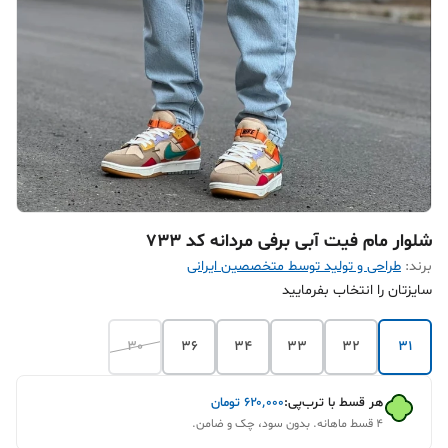
شلوار مام فیت آبی برفی مردانه کد ۷۳۳
برند:
طراحی و تولید توسط متخصصین ایرانی
سایزتان را انتخاب بفرمایید
30
36
34
33
32
31
هر قسط با ترب‌پی:
۶۲۰٬۰۰۰
تومان
۴ قسط ماهانه. بدون سود، چک و ضامن.