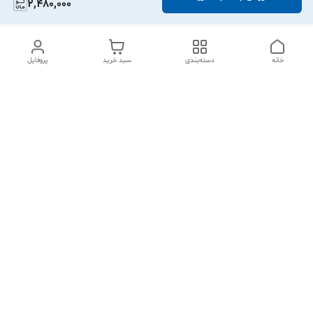
2,480,000
خانه
دسته‌بندی
سبد خرید
پروفایل
دسترسی سریع
تماس با ما
شکایات
درباره ما
قوانین و مقررات
سیاست حریم خصوصی
تهران نازی آباد لوتوس مال طبقه اول پلاک 543