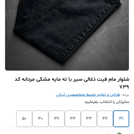
شلوار مام فیت ذغالی سیر با ته مایه مشکی مردانه کد
۷۳۹
برند:
طراحی و تولید توسط متخصصین ایرانی
سایزتان را انتخاب بفرمایید
50
30
36
34
33
32
31