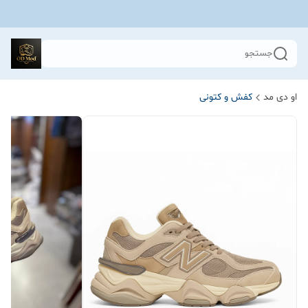
جستجو
او دی مد
کفش و کتونی