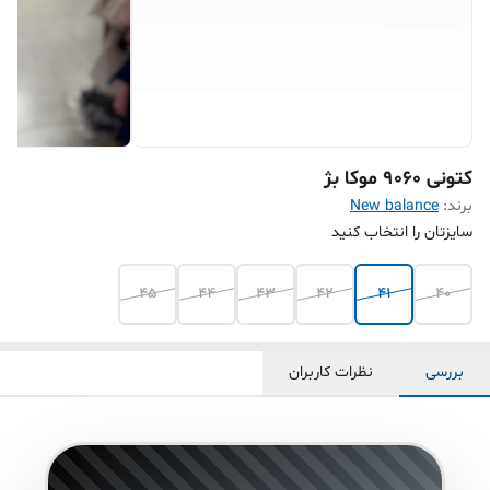
کتونی ۹۰۶۰ موکا بژ
برند:
New balance
سایزتان را انتخاب کنید
45
44
43
42
41
40
بررسی
نظرات کاربران