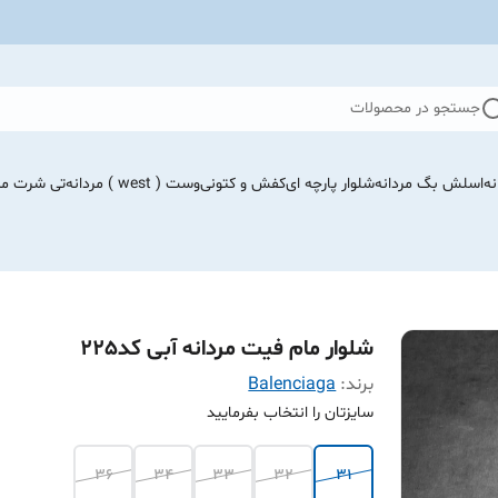
جستجو در محصولات
نه
اسلش بگ مردانه
شلوار پارچه ای
کفش و کتونی
وست ( west ) مردانه
تی شرت مرد
شلوار مام فیت مردانه آبی کد225
برند:
Balenciaga
سایزتان را انتخاب بفرمایید
36
34
33
32
31