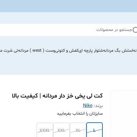
جستجو در محصولات
نه
اسلش بگ مردانه
شلوار پارچه ای
کفش و کتونی
وست ( west ) مردانه
تی شرت مرد
کت لی یخی خز دار مردانه | کیفیت بالا
برند:
Nike
سایزتان را انتخاب بفرمایید
XXXL
XXL
XL
L