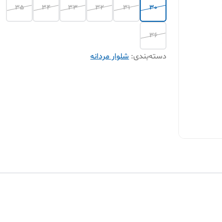
35
34
33
32
31
30
36
دسته‌بندی
:
شلوار مردانه