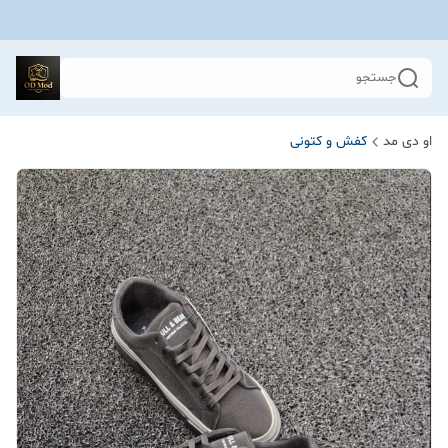
جستجو
او دی مد
کفش و کتونی