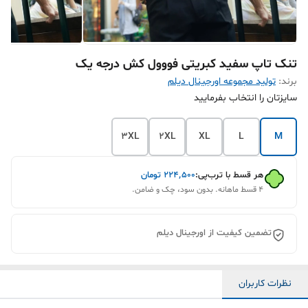
تنک تاپ سفید کبریتی فووول کش درجه یک
برند:
تولید مجموعه اورجینال دیلم
سایزتان را انتخاب بفرمایید
3XL
2XL
XL
L
M
هر قسط با ترب‌پی:
۲۲۴٬۵۰۰
تومان
۴ قسط ماهانه. بدون سود، چک و ضامن.
تضمین کیفیت از اورجینال دیلم
نظرات کاربران