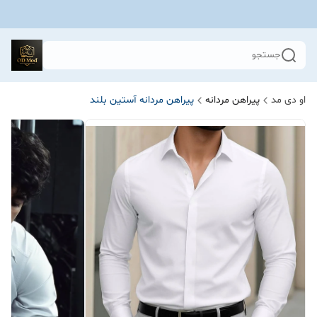
جستجو
او دی مد
پیراهن مردانه
پیراهن مردانه آستین بلند