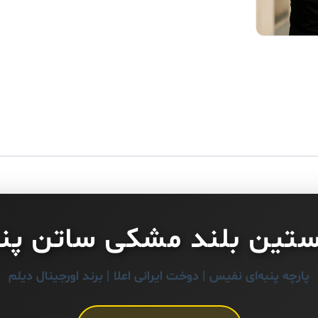
ستین بلند مشکی ساتن پن
پارچه پنبه‌ای نفیس | دوخت ایرانی اعلا | برند اورجینال دیلم