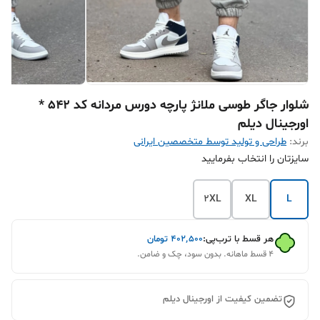
شلوار جاگر طوسی ملانژ پارچه دورس مردانه کد 542 *
اورجینال دیلم
برند:
طراحی و تولید توسط متخصصین ایرانی
سایزتان را انتخاب بفرمایید
2XL
XL
L
هر قسط با ترب‌پی:
۴۰۲٬۵۰۰
تومان
۴ قسط ماهانه. بدون سود، چک و ضامن.
تضمین کیفیت از اورجینال دیلم