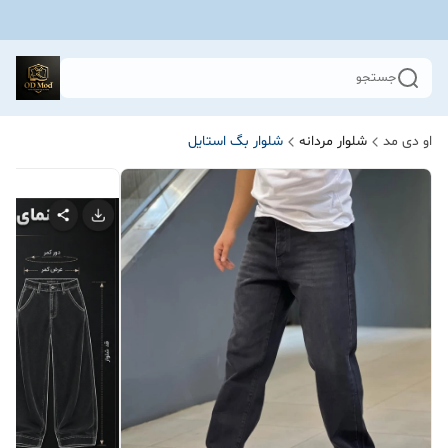
جستجو
او دی مد
شلوار مردانه
شلوار بگ استایل