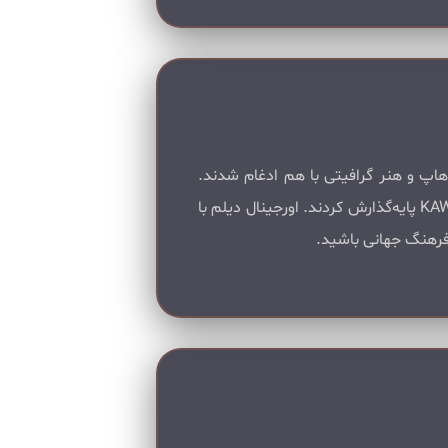
، هیپ‌هاپ و هنر گرافیتی با هم ادغام شدند.
ترکیب آیکون‌های پاپ کالچر مثل میکی‌ماوس با زبان بصری خیابان، حرکتی بود که برندهایی مثل Supreme و KAWS پایه‌گذارش کردند. اورجینال دیلم با
 فرهنگ جهانی باشید.