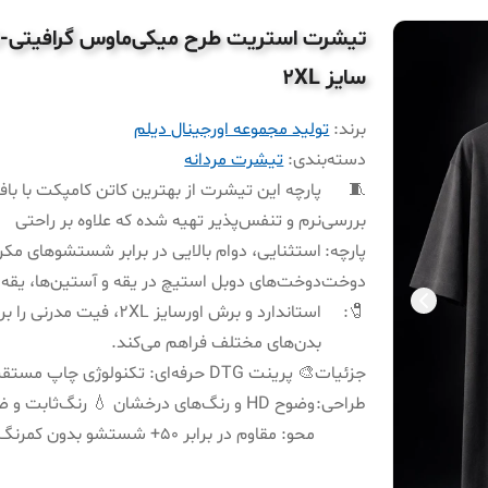
تیشرت استریت طرح میکی‌ماوس گرافیتی-
سایز 2XL
برند:
تولید مجموعه اورجینال دیلم
دسته‌بندی
:
تیشرت مردانه
🧵
پارچه این تیشرت از بهترین کاتن کامپکت با با
بررسی
نرم و تنفس‌پذیر تهیه شده که علاوه بر راحتی
پارچه
:
استثنایی، دوام بالایی در برابر شستشوهای مکرر
دوخت
دوخت‌های دوبل استیچ در یقه و آستین‌ها، یقه 
🧷
:
استاندارد و برش اورسایز 2XL، فیت مدرنی را
بدن‌های مختلف فراهم می‌کند.
جزئیات
🎨 پرینت DTG حرفه‌ای: تکنولوژی چاپ مستق
طراحی
:
وضوح HD و رنگ‌های درخشان 💧 رنگ‌ثابت و 
محو: مقاوم در برابر ۵۰+ شستشو بدون کمرنگ شدن