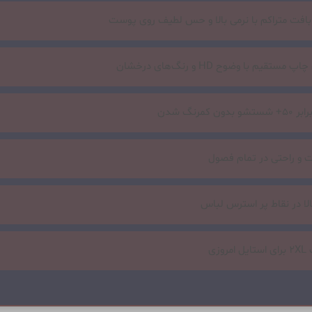
افت متراکم با نرمی بالا و حس لطیف روی پوست
ستقیم با وضوح HD و رنگ‌های درخشان
ون کمرنگ شدن
و راحتی در تمام فصول
لا در نقاط پر استرس لباس
وزی