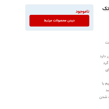
تک
ناموجود
دیدن محصولات مرتبط
فت
 دارد
گرد
 برای
یم با
ضد