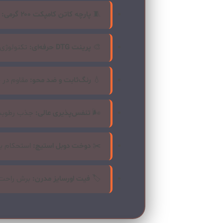
🧵
پارچه کاتن کامپکت ۲۰۰ گرمی:
ب
🎨
پرینت DTG حرفه‌ای:
تکنولوژی چاپ م
💧
رنگ‌ثابت و ضد محو:
مقاوم در برابر ۵۰+ شستشو بد
🌬️
تنفس‌پذیری عالی:
جذب رطوبت 
✂️
دوخت دوبل استیچ:
استحکام با
🏷️
فیت اورسایز مدرن:
برش راحت ۲XL برای استایل امر