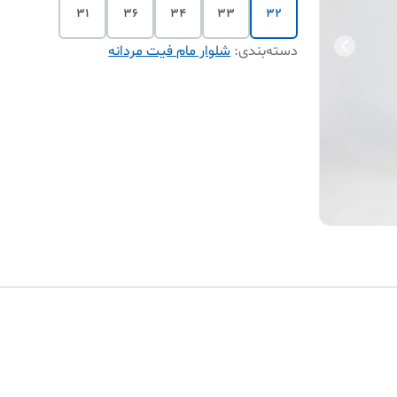
31
36
34
33
32
دسته‌بندی
:
شلوار مام فیت مردانه