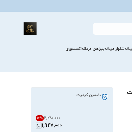
انه
شلوار مردانه
پیراهن مردانه
اکسسوری
ت
تضمین کیفیت
۲٬۲۸۰٬۰۰۰
14
%
1,947,000