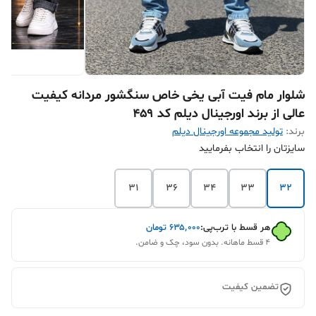
شلوار مام فیت آبی یخی خاص سنگشور مردانه کیفیت
عالی از برند اورجینال دیلم کد ۴۵۹
برند:
تولید مجموعه اورجینال دیلم
سایزتان را انتخاب بفرمایید
31
36
34
33
32
هر قسط با ترب‌پی:
۶۳۵٬۰۰۰
تومان
۴ قسط ماهانه. بدون سود، چک و ضامن.
تضمین کیفیت