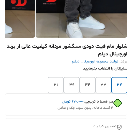
شلوار مام فیت دودی سنگشور مردانه کیفیت عالی از برند
اورجینال دیلم
برند:
تولید مجموعه اورجینال دیلم
سایزتان را انتخاب بفرمایید
31
36
34
33
32
هر قسط با ترب‌پی:
۶۷۰٬۰۰۰
تومان
۴ قسط ماهانه. بدون سود، چک و ضامن.
تضمین کیفیت