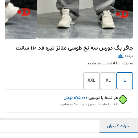
جاگر بگ دورس سه نخ طوسی ملانژ تیره قد 110 سانت
برند:
alo
سایزتان را انتخاب بفرمایید
XXL
XL
L
هر قسط با ترب‌پی:
۵۷۵٬۰۰۰
تومان
۴ قسط ماهانه. بدون سود، چک و ضامن.
نظرات کاربران