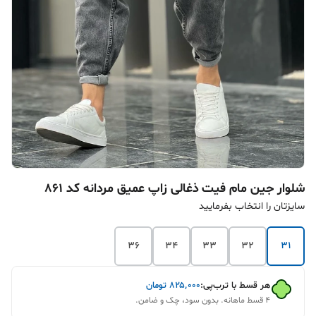
شلوار جین مام فیت ذغالی زاپ عمیق مردانه کد ۸۶۱
سایزتان را انتخاب بفرمایید
36
34
33
32
31
هر قسط با ترب‌پی:
۸۲۵٬۰۰۰
تومان
۴ قسط ماهانه. بدون سود، چک و ضامن.