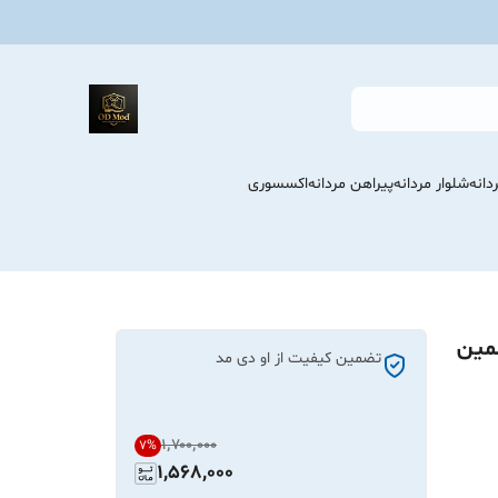
انه
شلوار مردانه
پیراهن مردانه
اکسسوری
مین
تضمین کیفیت از او دی مد
۱٬۷۰۰٬۰۰۰
7
%
1,568,000