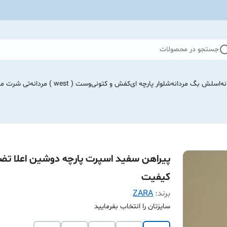
جستجو در محصولات
نه
اسلش بگ مردانه
شلوار پارچه ای
کفش و کتونی
وست ( west ) مردانه
تی شرت مرد
پیراهن سفید اسپرت پارچه دوشین اعلا تض
کیفیت
برند:
ZARA
سایزتان را انتخاب بفرمایید