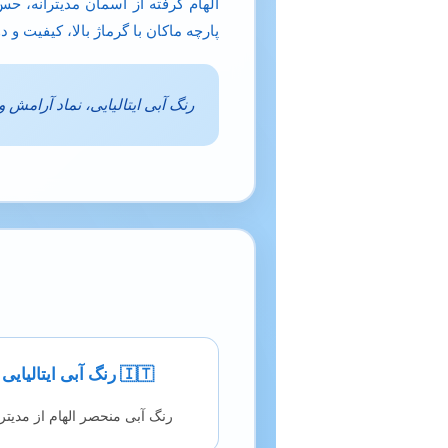
الهام گرفته از آسمان مدیترانه، ح
پارچه ماکان با گرماژ بالا، کیفیت و د
رنگ آبی ایتالیایی، نماد آرامش 
🇮🇹 رنگ آبی ایتالیایی
رنگ آبی منحصر الهام از مدیترا