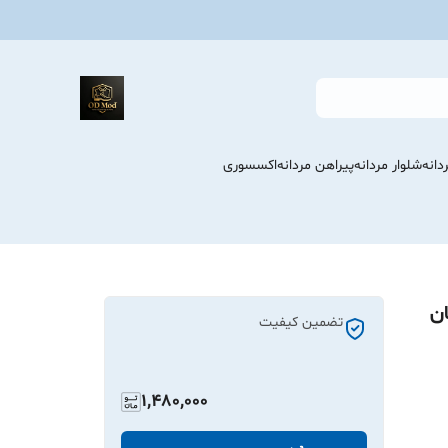
انه
شلوار مردانه
پیراهن مردانه
اکسسوری
ن
تضمین کیفیت
1,480,000