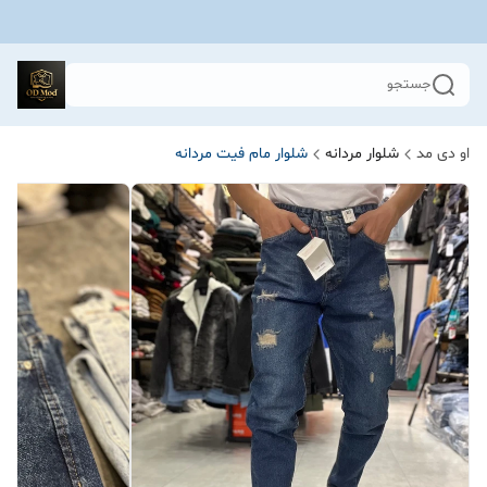
جستجو
او دی مد
شلوار مردانه
شلوار مام فیت مردانه