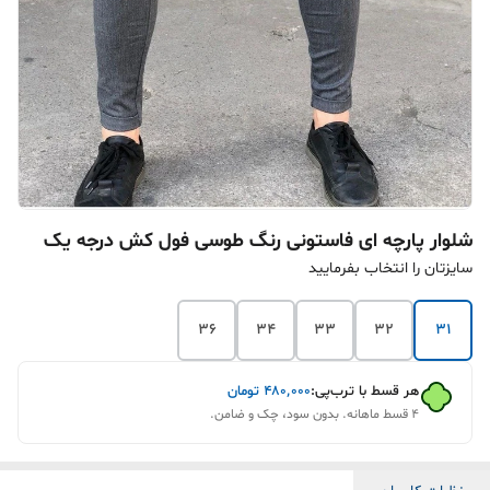
شلوار پارچه ای فاستونی رنگ طوسی فول کش درجه یک
سایزتان را انتخاب بفرمایید
36
34
33
32
31
هر قسط با ترب‌پی:
۴۸۰٬۰۰۰
تومان
۴ قسط ماهانه. بدون سود، چک و ضامن.