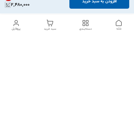
افزودن به سبد خرید
2,480,000
خانه
دسته‌بندی
سبد خرید
پروفایل
دسترسی سریع
تماس با ما
شکایات
درباره ما
قوانین و مقررات
سیاست حریم خصوصی
تهران نازی آباد لوتوس مال طبقه اول پلاک 543