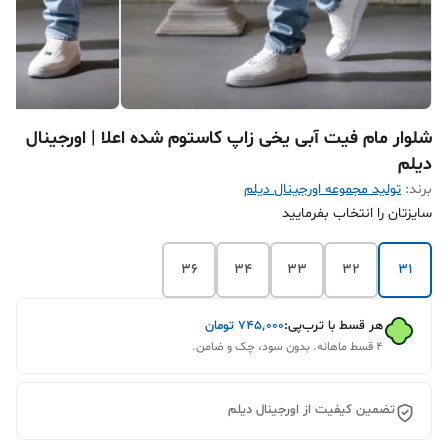
شلوار مام فیت آبی یخی زاپ کاستوم شده اعلا | اورجینال
دیلم
برند:
تولید مجموعه اورجینال دیلم
سایزتان را انتخاب بفرمایید
36
34
33
32
31
هر قسط با ترب‌پی:
۷۴۵٬۰۰۰
تومان
۴ قسط ماهانه. بدون سود، چک و ضامن.
تضمین کیفیت از اورجینال دیلم