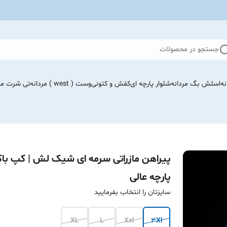
جستجو در محصولات
نه
اسلش بگ مردانه
شلوار پارچه ای
کفش و کتونی
وست ( west ) مردانه
تی شرت مرد
پیراهن مازراتی سرمه ای شیک لش | کپ با
پارچه عالی
سایزتان را انتخاب بفرمایید
XL
L
Xxl
3Xl