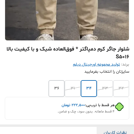
شلوار جاگر کرم دمپاگتر * فوق‌العاده شیک و با کیفیت بالا
S5016
برند:
تولید مجموعه اورجینال دیلم
سایزتان را انتخاب بفرمایید
36
31
34
33
32
هر قسط با ترب‌پی:
۲۲۲٬۵۰۰
تومان
۴ قسط ماهانه. بدون سود، چک و ضامن.
نظرات کاربران