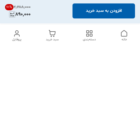
۲٬۲۸۸٬۰۰۰
61
%
افزودن به سبد خرید
890,000
خانه
دسته‌بندی
سبد خرید
پروفایل
دسترسی سریع
تماس با ما
شکایات
درباره ما
قوانین و مقررات
سیاست حریم خصوصی