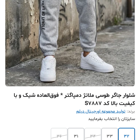
شلوار جاگر طوسی ملاتژ دمپاگتر * فوق‌العاده شیک و با
کیفیت بالا کد S7887
برند:
تولید مجموعه اورجینال دیلم
سایزتان را انتخاب بفرمایید
36
31
34
33
32