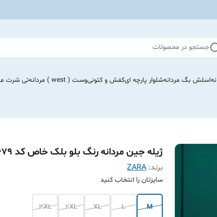
جستجو در محصولات
نه
اسلش بگ مردانه
شلوار پارچه ای
کفش و کتونی
وست ( west ) مردانه
تی شرت مرد
ژیله جین مردانه رنگ بلو بلک خاص کد z5679
برند:
ZARA
سایزتان را انتخاب کنید
3XL
2XL
XL
L
M