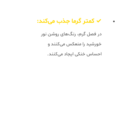
✓ کمتر گرما جذب می‌کند:
در فصل گرم، رنگ‌های روشن نور
خورشید را منعکس می‌کنند و
احساس خنکی ایجاد می‌کنند.
طراحی و برش شلوار
این شلوار با برش
Slim Fit
(تناسب باریک)
طراحی شده که ظاهری مدرن و متناسب ایجاد
می‌کند بدون اینکه خیلی تنگ یا محدودکننده
باشد. برش Slim Fit از کمر تا مچ پا به صورت
یکنواخت باریک است و خط بدن را به خوبی