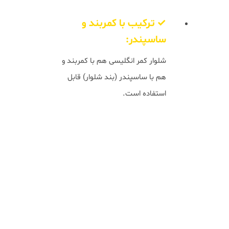
✓ ترکیب با کمربند و
ساسپندر:
شلوار کمر انگلیسی هم با کمربند و
هم با ساسپندر (بند شلوار) قابل
استفاده است.
رنگ طوسی روشن (Light
Grey)
رنگ طوسی روشن یکی از همه‌کاره‌ترین و
شیک‌ترین رنگ‌ها در دنیای مد مردانه است.
این رنگ خنثی، بین سفید و خاکستری تیره