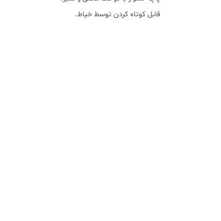
قابل کوتاه کردن توسط خیاط.
🔍 مقایسه کمر انگلیسی با
کمر ساده
کمر انگلیسی:
راحت‌تر، کلاسیک‌تر،
مناسب محیط‌های رسمی، فضای
بیشتر در ناحیه کمر و ران.
کمر ساده (Flat Front):
مدرن‌تر،
باریک‌تر، مناسب استایل کژوال و
نیمه‌رسمی، ظاهر ساده‌تر.