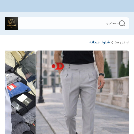
جستجو
او دی مد
شلوار مردانه