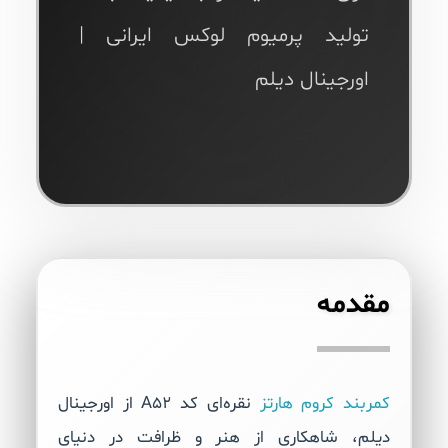
تولید پرمیوم لوکس ایرانی |
اورجینال دیلم
مقدمه
کمربند کروم هارتز
نقره‌ای کد A52 از اورجینال
دیلم، شاهکاری از هنر و ظرافت در دنیای