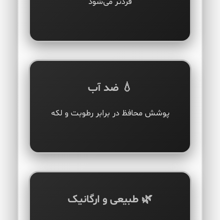
فردتر می‌شود
💧 ضد آب
پوشش محافظ در برابر رطوبت و لکه
🌿 طبیعی و ارگانیک