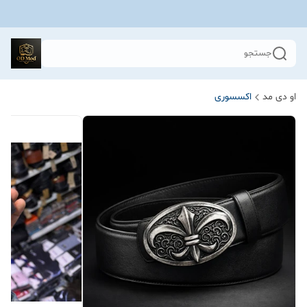
جستجو
او دی مد
اکسسوری