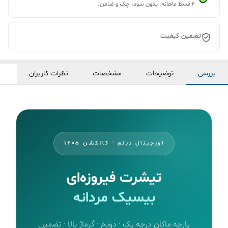
۴ قسط ماهانه. بدون سود، چک و ضامن.
تضمین کیفیت
بررسی
توضیحات
مشخصات
نظرات کاربران
اورجینال دیلم · کالکشن ۱۴۰۵
تیشرت فیروزه‌ای
بیسیک مردانه
پارچه ماکان درجه یک · دونخ · گرماژ بالا · تضمین