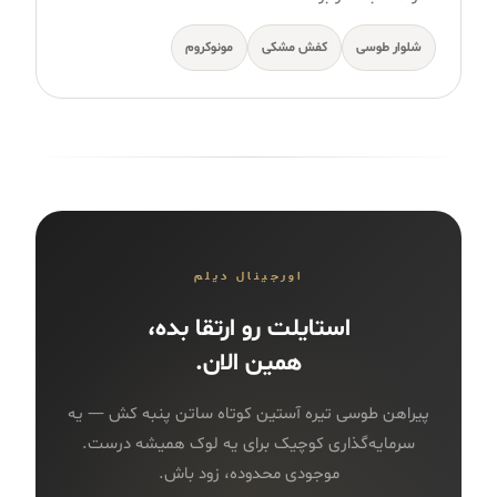
شلوار طوسی
کفش مشکی
مونوکروم
اورجینال دیلم
استایلت رو ارتقا بده،
همین الان.
پیراهن طوسی تیره آستین کوتاه ساتن پنبه کش — یه
سرمایه‌گذاری کوچیک برای یه لوک همیشه درست.
موجودی محدوده، زود باش.