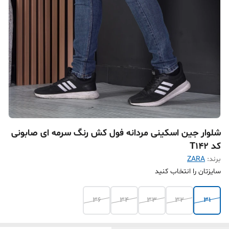
شلوار جین اسکینی مردانه فول کش رنگ سرمه ای صابونی
کد T142
برند:
ZARA
سایزتان را انتخاب کنید
۳۶
۳۴
۳۳
۳۲
۳۱