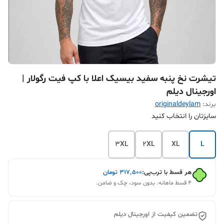
تیشرت نخ پنبه سفید بیسیک اعلا با کپ فیت رگولار |
اورجینال دیلم
برند:
originaldeylam
سایزتان را انتخاب کنید
3XL
2XL
XL
L
هر قسط با ترب‌پی:
۳۱۷٬۵۰۰
تومان
۴ قسط ماهانه. بدون سود، چک و ضامن.
تضمین کیفیت از اورجینال دیلم